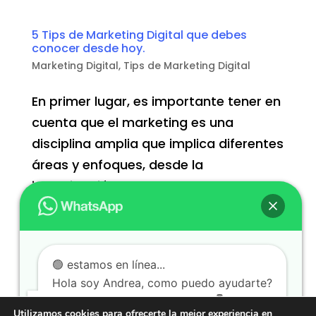
5 Tips de Marketing Digital que debes
conocer desde hoy.
Marketing Digital
,
Tips de Marketing Digital
En primer lugar, es importante tener en
cuenta que el marketing es una
disciplina amplia que implica diferentes
áreas y enfoques, desde la
investigación de mercado hasta la
estrategia de marca, la publicidad y el
análisis de datos. Para escribir como
un experto en marketing, es necesario
🟢 estamos en línea...
conocer bien cada una de estas áreas
Hola soy Andrea, como puedo ayudarte?
y cómo se interconectan.
Dale click en el botón "CHAT" 👇
Utilizamos cookies para ofrecerte la mejor experiencia en